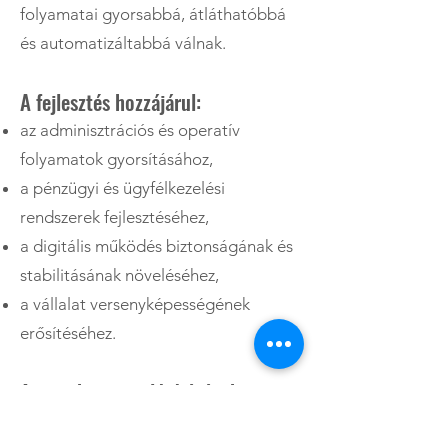
folyamatai gyorsabbá, átláthatóbbá
és automatizáltabbá válnak.
A fejlesztés hozzájárul:
az adminisztrációs és operatív
folyamatok gyorsításához,
a pénzügyi és ügyfélkezelési
rendszerek fejlesztéséhez,
a digitális működés biztonságának és
stabilitásának növeléséhez,
a vállalat versenyképességének
erősítéséhez.
A projekt megvalósításának
helyszíne: